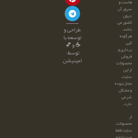
هاست و
سرور آن
درون
کشور می
طراحی و
باشد.
هرگونه
توسعه با
کپی
☕ و 💕
برداری و
توسط:
فروش
امینیشن
محصولات
از این
سایت،
مجاز نبوده
و مشکل
شرعی
دارد.
از
محصولات
سایت فقط
جهت ارائه