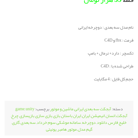
نام مدل سه بعدی : دوچرخه ایرانی
فرمت : fbx و C4D
تکسچر : دارد+ نرمال + بامپ
طراحی شده با : C4D
حجم کل فایل : 4 مگابایت
دسته:
آبجکت سه بعدی ایرانی
,
ماشین و موتور
برچسب:
unity
,
game
,
آبجکت
,
انسان
,
انیمیشن
,
ایران
,
ایران باستان
,
بازی
,
بازی سازی
,
بازیسازی
,
چرخ
,
خلیج فارس
,
دانلود
,
دوچرخه
,
سامانه موشکی سوم خرداد
,
سه بعدی
,
گاری
,
گیم
,
مدل
,
موتور
,
هامبر
,
یونیتی