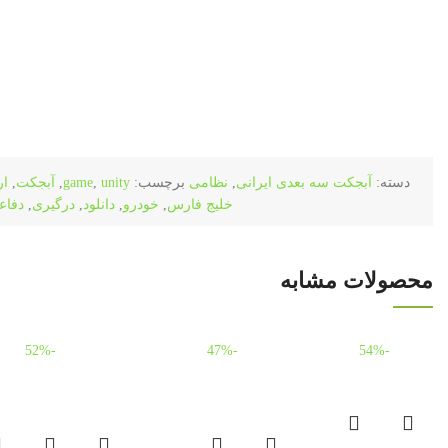
دسته:
آبجکت سه بعدی ایرانی
,
نظامی
برچسب:
unity
,
game
,
آبجکت
,
ا
خلیج فارس
,
خودرو
,
دانلود
,
درگیری
,
دفاع
محصولات مشابه
-52%
-47%
-54%