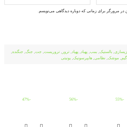
 در مرورگر برای زمانی که دوباره دیدگاهی می‌نویسم.
زیسازی
,
بالستیک
,
بمب
,
پهباد
,
پهپاد
,
ترور
,
تروریست
,
جت
,
جنگ
,
جنگنده
,
گیم
,
موشک
,
نظامی
,
هایپرسونیک
,
یونیتی
-47%
-56%
-55%