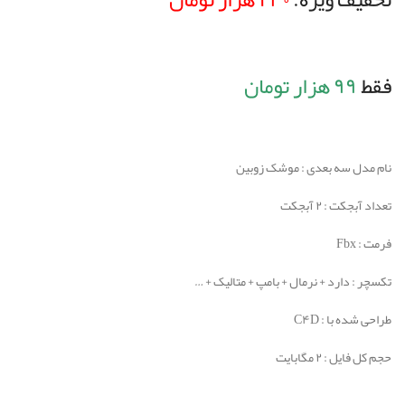
فقط
۹۹ هزار تومان
نام مدل سه بعدی : موشک زوبین
تعداد آبجکت : ۲ آبجکت
فرمت : Fbx
تکسچر : دارد + نرمال + بامپ + متالیک + …
طراحی شده با : C۴D
حجم کل فایل : ۲ مگابایت