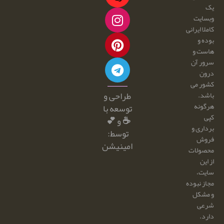
یک
وبسایت
کاملا ایرانی
بوده و
هاست و
سرور آن
درون
کشور می
طراحی و
باشد.
هرگونه
توسعه با
کپی
☕ و 💕
برداری و
توسط:
فروش
امینیشن
محصولات
از این
سایت،
مجاز نبوده
و مشکل
شرعی
دارد.