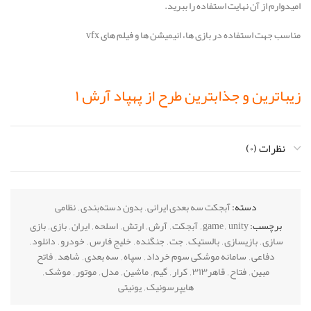
امیدوارم از آن نهایت استفاده را ببرید.
مناسب جهت استفاده در بازی ها، انیمیشن ها و فیلم های vfx
زیباترین و جذابترین طرح از پهپاد آرش ۱
نظرات (۰)
برای اولین بار در ایران
دسته:
آبجکت سه بعدی ایرانی
,
بدون دسته‌بندی
,
نظامی
تخفیف ویژه:
۳۵۰ هزار تومان
برچسب:
unity
,
game
,
آبجکت
,
آرش
,
ارتش
,
اسلحه
,
ایران
,
بازی
,
بازی
سازی
,
بازیسازی
,
بالستیک
,
جت
,
جنگنده
,
خلیج فارس
,
خودرو
,
دانلود
,
دفاعی
,
سامانه موشکی سوم خرداد
,
سپاه
,
سه بعدی
,
شاهد
,
فاتح
مبین
,
فتاح
,
قاهر۳۱۳
,
کرار
,
گیم
,
ماشین
,
مدل
,
موتور
,
موشک
,
هایپرسونیک
,
یونیتی
فقط
۱۴۹ هزار تومان