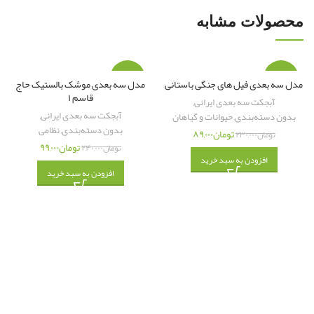
محصولات مشابه
نام مدل سه بعدی : پهپاد آرش ۱
تعداد آبجکت : ۲ آبجکت
-۵۹%
-۶۱%
مدل سه بعدی فیل های جنگی باستانی
مدل سه بعدی موشک بالستیک حاج
قاسم ۱
آبجکت سه بعدی ایرانی
,
فرمت : Fbx
آبجکت سه بعدی ایرانی
,
بدون دسته‌بندی
,
حیوانات و گیاهان
بدون دسته‌بندی
,
نظامی
تومان
۸۹,۰۰۰
تکسچر : دارد + نرمال + بامپ + متالیک + …
تومان
۲۳۰,۰۰۰
تومان
۹۹,۰۰۰
تومان
۲۴۰,۰۰۰
افزودن به سبد خرید
طراحی شده با : C۴D
افزودن به سبد خرید
حجم کل فایل : ۲ مگابایت