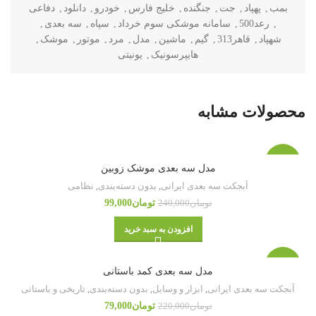
بمب
,
پهپاد
,
جت
,
جنگنده
,
خلیج فارس
,
خودرو
,
دانلود
,
دفاعی
,
رعد500
,
سامانه موشکی سوم خرداد
,
سپاه
,
سه بعدی
,
شهپاد
,
قاهر313
,
گیم
,
ماشین
,
مدل
,
مرد
,
موتور
,
موشک
,
هایپرسونیک
,
یونیتی
محصولات مشابه
-59%
مدل سه بعدی موشک زوبین
آبجکت سه بعدی ایرانی
,
بدون دسته‌بندی
,
نظامی
تومان
99,000
تومان
240,000
افزودن به سبد خرید
-64%
مدل سه بعدی کمد باستانی
آبجکت سه بعدی ایرانی
,
ابزار و وسایل
,
بدون دسته‌بندی
,
تاریخی و باستانی
تومان
79,000
تومان
220,000