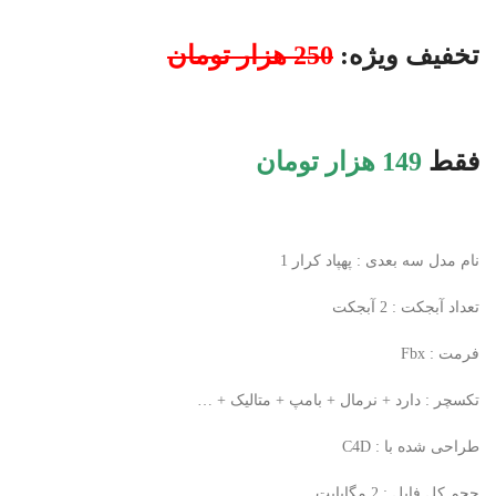
تخفیف ویژه:
250 هزار تومان
فقط
149 هزار تومان
نام مدل سه بعدی : پهپاد کرار 1
تعداد آبجکت : 2 آبجکت
فرمت : Fbx
تکسچر : دارد + نرمال + بامپ + متالیک + …
طراحی شده با : C4D
حجم کل فایل : 2 مگابایت