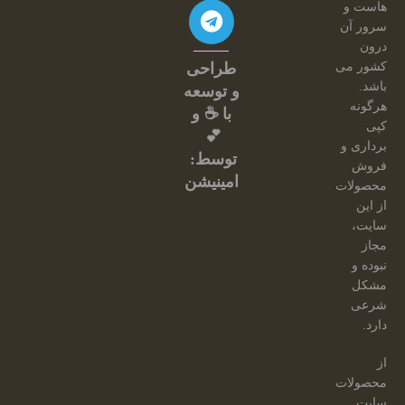
هاست و
سرور آن
درون
کشور می
طراحی
باشد.
و توسعه
هرگونه
با ☕ و
کپی
💕
برداری و
توسط:
فروش
امینیشن
محصولات
از این
سایت،
مجاز
نبوده و
مشکل
شرعی
دارد.
از
محصولات
سایت