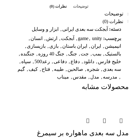
توضیحات
نظرات (0)
توضیحات
نظرات (0)
دسته:
آبجکت سه بعدی ایرانی
,
ابزار و وسایل
برچسب:
unity
,
game
,
آبجکت
,
ارتش
,
انسان
,
انیمیشن
,
ایران
,
ایران باستان
,
بازی
,
بازیسازی
,
بالستیک
,
بمب
,
جت
,
جنگ
,
جنگ 40 روزه
,
جنگنده
,
خلیج فارس
,
دانلود
,
دفاع
,
دفاعی
,
رعد500
,
سپاه
,
سه بعدی
,
شجره
,
صالحین
,
طیبه
,
فتاح
,
کیف
,
گیم
,
مدرسه
,
مدل
,
مقدس
,
میناب
محصولات مشابه
-62%
مدل سه بعدی ماهواره بر سیمرغ