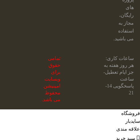
های
رایگان،
مجاز به
استفاده
می باشید.
ساعات کاری:
تمامی
هر روز هفته به
حقوق
جز ایام تعطیل-
برای
ساعت
وبسایت
پاسخگویی 14-
امینیشن
21
محفوظ
می باشد.
فروشگاه
سایدبار
علاقه مندی
سبد خرید