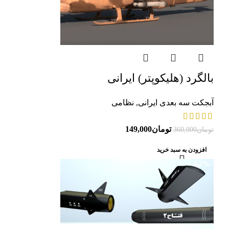
بالگرد (هلیکوپتر) ایرانی
آبجکت سه بعدی ایرانی
,
نظامی
تومان
149,000
تومان
360,000
افزودن به سبد خرید
-62%