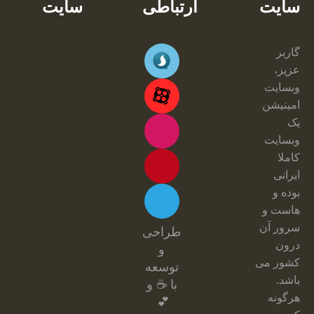
سایت
ارتباطی
سایت
گاربر
عزیز،
وبسایت
امینیشن
یک
وبسایت
کاملا
ایرانی
بوده و
هاست و
سرور آن
طراحی
درون
و
کشور می
توسعه
باشد.
با ☕ و
هرگونه
💕